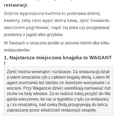
restauracji.
Dobrze wyposażona kuchnia to podstawa dobrej
kwatery, żeby rano wypić dobrą kawę, zjeść śniadanie,
wieczorem pogrillować, napić się
piwa czy przygotować
przetwory z jagód albo grzybów.
W Sworach o smaczne posiłki w sezonie letnim dba kilku
restauratorów:
1. Najstarsza miejscowa knajpka to WAGANT
!
Zjeść można wewnątrz i na tarasie. Za restauracją dział
a latem smażalnia ryb z całkiem bogatą ofertą. Latem W
agant uruchamia też stoisko ze świeżymi warzywami i o
wocami. Przy Wagancie dzieci uwielbiają namawiać rod
ziców na lody włoskie. Za to rodzice lubią przyjść do Wa
ganta wieczorem, bo raz w tygodniu z tyłu za restauracj
ą i za smażalnią, nad rzeką Brdą przygrywają do tańca 
zapraszane przez właścicieli restauracji zespoły.