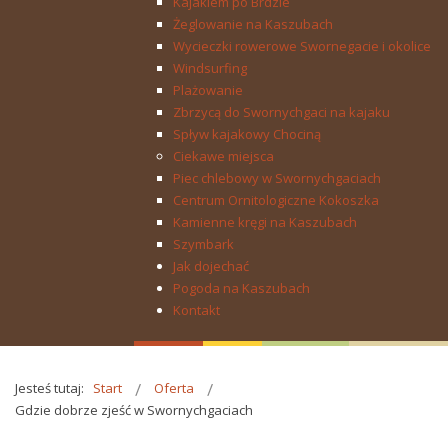
Kajakiem po Brdzie
Żeglowanie na Kaszubach
Wycieczki rowerowe Swornegacie i okolice
Windsurfing
Plażowanie
Zbrzycą do Swornychgaci na kajaku
Spływ kajakowy Chociną
Ciekawe miejsca
Piec chlebowy w Swornychgaciach
Centrum Ornitologiczne Kokoszka
Kamienne kręgi na Kaszubach
Szymbark
Jak dojechać
Pogoda na Kaszubach
Kontakt
Jesteś tutaj:
Start
Oferta
Gdzie dobrze zjeść w Swornychgaciach