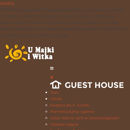
Zamknij
W ramach naszej witryny stosujemy pliki cookies. Korzystanie z witryny
bez zmiany ustawień dotyczących cookies oznacza, że będą one
zamieszczane w Państwa urządzeniu końcowym. Możecie Państwo
dokonać w każdym czasie zmiany ustawień dotyczących cookies. Więcej
szczegółów w naszej 'Polityce Cookies'.
Start
Oferta
Kwatera dla 4 - 8 osób
Plan mieszkania i galeria
Gdzie dobrze zjeść w Swornychgaciach
Ciekawe zajęcia