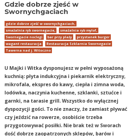
Gdzie dobrze zjeść w
Swornychgaciach
gdzie dobrze zjeść w swornychgaciach,
smażalnia ryb swornegacie,
smażalnia ryb mylof,
Swornegacie noclegi
bar przy plaży
przystanek burger
wagant restauracja
Restauracja Szklarnia Swornegacie
Tawerna nad j. Witoczno
U Majki i Witka dysponujesz w pełni wyposażoną
kuchnią: płyta indukcyjna i piekarnik elektryczny,
mikrofala, ekspres do kawy, ciepła i zimna woda,
lodówka, naczynia kuchenne, szklanki, sztućce i
garnki, na tarasie grill. Wszystko do wyłącznej
dyspozycji gości. To nie znaczy, że zamiast pływać
czy jeździć na rowerze, osobiście trzeba
przygotowywać posiłki. Nie brak też w Sworach
dość dobrze zaopatrzonych sklepów, barów i