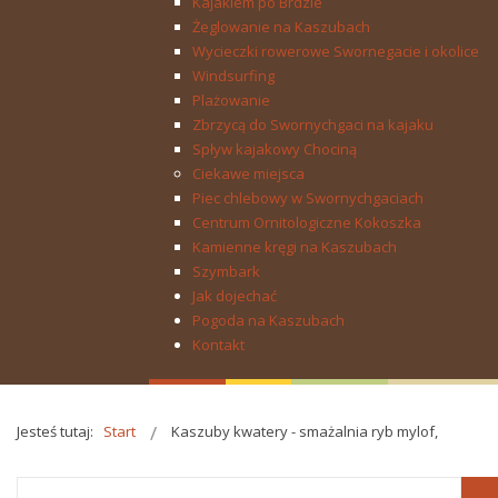
Kajakiem po Brdzie
Żeglowanie na Kaszubach
Wycieczki rowerowe Swornegacie i okolice
Windsurfing
Plażowanie
Zbrzycą do Swornychgaci na kajaku
Spływ kajakowy Chociną
Ciekawe miejsca
Piec chlebowy w Swornychgaciach
Centrum Ornitologiczne Kokoszka
Kamienne kręgi na Kaszubach
Szymbark
Jak dojechać
Pogoda na Kaszubach
Kontakt
Jesteś tutaj:
Start
Kaszuby kwatery - smażalnia ryb mylof,