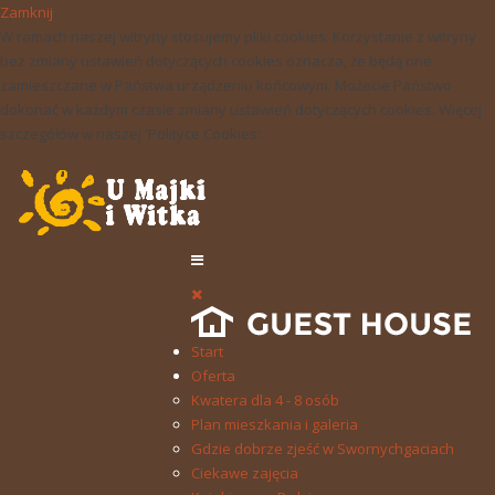
Zamknij
W ramach naszej witryny stosujemy pliki cookies. Korzystanie z witryny
bez zmiany ustawień dotyczących cookies oznacza, że będą one
zamieszczane w Państwa urządzeniu końcowym. Możecie Państwo
dokonać w każdym czasie zmiany ustawień dotyczących cookies. Więcej
szczegółów w naszej 'Polityce Cookies'.
Start
Oferta
Kwatera dla 4 - 8 osób
Plan mieszkania i galeria
Gdzie dobrze zjeść w Swornychgaciach
Ciekawe zajęcia