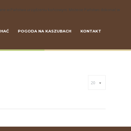
szczane w Państwa urządzeniu końcowym. Możecie Państwo dokonać w
CHAĆ
POGODA NA KASZUBACH
KONTAKT
20