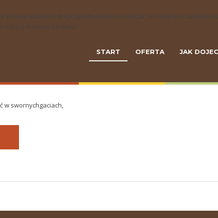
ny bez zmiany ustawień dotyczących cookies oznacza, że będą one zamie
naszej 'Polityce Cookies'.
START
OFERTA
JAK DOJE
ść w swornychgaciach,