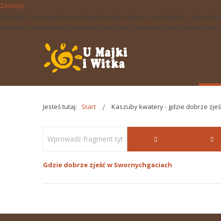
Zamknij
W ramach naszej witryny stosujemy pliki cookies. Korzystanie z witry
każdym czasie zmiany ustawień dotyczących cookies. Więcej szczegółów w 
Jesteś tutaj:
Start
Kaszuby kwatery - gdzie dobrze zje
Gdzie dobrze zjeść w Swornychgaciach