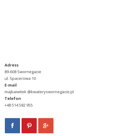
Adress
89-608 Swornegacie
ul. Spacerowa 10
E-mail
majkaiwitek @kwateryswornegacie.pl
Telefon
+48 514 582 955