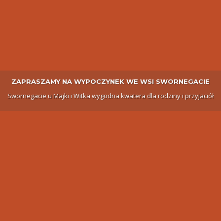
ZAPRASZAMY NA WYPOCZYNEK WE WSI SWORNEGACIE
Swornegacie u Majki i Witka wygodna kwatera dla rodziny i przyjaciół