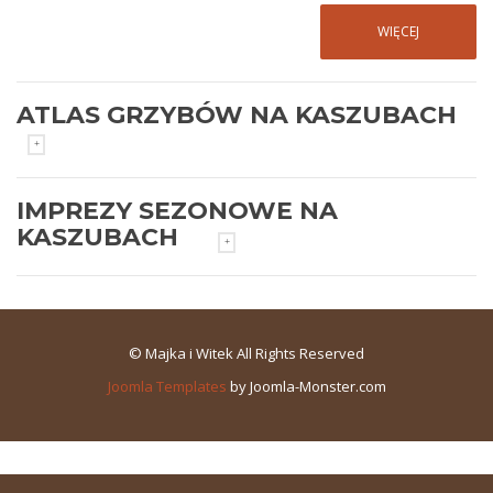
WIĘCEJ
ATLAS GRZYBÓW NA KASZUBACH
IMPREZY SEZONOWE NA
KASZUBACH
© Majka i Witek All Rights Reserved
Joomla Templates
by Joomla-Monster.com
Najciekawsze imprezy sezonowe w
Swornychgaciach i okolicy
Co roku od pierwszego majowego weekendu do
WIĘCEJ