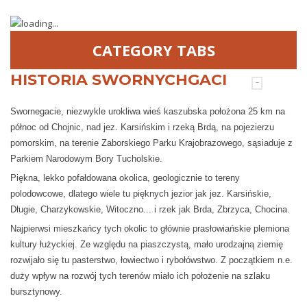
CATEGORY TABS
HISTORIA SWORNYCHGACI
Swornegacie, niezwykle urokliwa wieś kaszubska położona 25 km na
północ od Chojnic, nad jez. Karsińskim i rzeką Brdą, na pojezierzu
pomorskim, na terenie Zaborskiego Parku Krajobrazowego, sąsiaduje z
Parkiem Narodowym Bory Tucholskie.
Piękna, lekko pofałdowana okolica, geologicznie to tereny
polodowcowe, dlatego wiele tu pięknych jezior jak jez. Karsińskie,
Długie, Charzykowskie, Witoczno... i rzek jak Brda, Zbrzyca, Chocina.
Najpierwsi mieszkańcy tych okolic to głównie prasłowiańskie plemiona
kultury łużyckiej. Ze względu na piaszczystą, mało urodzajną ziemię
rozwijało się tu pasterstwo, łowiectwo i rybołówstwo. Z początkiem n.e.
duży wpływ na rozwój tych terenów miało ich położenie na szlaku
bursztynowy.