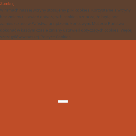
Zamknij
W ramach naszej witryny stosujemy pliki cookies. Korzystanie z witryny
bez zmiany ustawień dotyczących cookies oznacza, że będą one
zamieszczane w Państwa urządzeniu końcowym. Możecie Państwo
dokonać w każdym czasie zmiany ustawień dotyczących cookies. Więcej
szczegółów w naszej 'Polityce Cookies'.