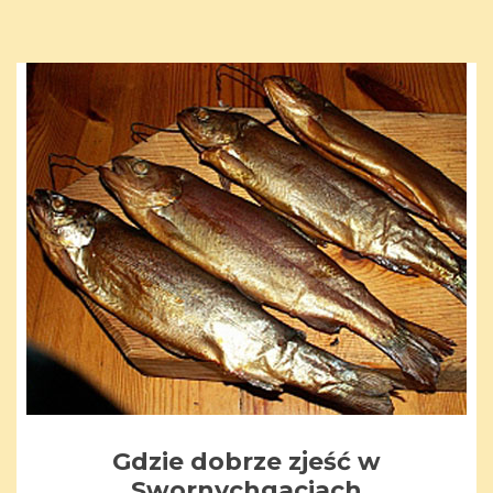
Gdzie dobrze zjeść w
Swornychgaciach