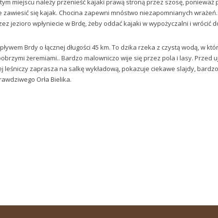
 tym miejscu należy przenieść kajaki prawą stroną przez szosę, ponieważ
że zawiesić się kajak. Chocina zapewni mnóstwo niezapomnianych wrażeń.
rzez jezioro wpłyniecie w Brdę, żeby oddać kajaki w wypożyczalni i wrócić
ywem Brdy o łącznej długości 45 km. To dzika rzeka z czystą wodą, w któr
bobrzymi żeremiami.. Bardzo malowniczo wije się przez pola i lasy. Przed u
rej leśniczy zaprasza na salkę wykładową, pokazuje ciekawe slajdy, bardz
awdziwego Orła Bielika.