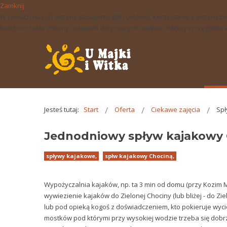
Zamknij
W ramach naszej witryny stosujemy pliki cookies. Korzystanie z witry
każdym czasie zmiany ustawień dotyczących cookies. Więcej szczegółów w 
Jesteś tutaj:
Start
Oferta
Ciekawe zajęcia
Spł
Jednodniowy spływ kajakowy 
spływy kajakowe,
spłw kajakowy Chociną,
Wypożyczalnia kajaków, np. ta 3 min od domu (przy Kozim 
wywiezienie kajaków do Zielonej Chociny (lub bliżej - do Zi
lub pod opieką kogoś z doświadczeniem, kto pokieruje wycie
mostków pod którymi przy wysokiej wodzie trzeba się dobr