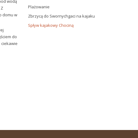
 pod wodą
Plażowanie
 Z
 do domu w
Zbrzycą do Swornychgaci na kajaku
Spływ kajakowy Chociną
ej
jściem do
o ciekawie