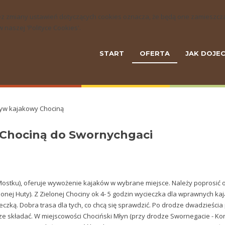
ny bez zmiany ustawień dotyczących cookies oznacza, że będą one zamie
naszej 'Polityce Cookies'.
START
OFERTA
JAK DOJE
yw kajakowy Chociną
Chociną do Swornychgaci
Mostku), oferuje wywożenie kajaków w wybrane miejsce. Należy poprosić 
elonej Huty). Z Zielonej Chociny ok 4- 5 godzin wycieczka dla wprawnych ka
czką. Dobra trasa dla tych, co chcą się sprawdzić. Po drodze dwadzieścia
ze składać. W miejscowości Chociński Młyn (przy drodze Swornegacie - Ko