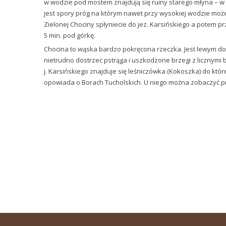
w wodzie pod mostem znajdują się ruiny starego młyna – w
jest spory próg na którym nawet przy wysokiej wodzie mo
Zielonej Chociny spłyniecie do jez. Karsińskiego a potem p
5 min. pod górkę.
Chocina to wąska bardzo pokręcona rzeczka. Jest lewym dopł
nietrudno dostrzec pstrąga i uszkodzone brzegi z licznymi 
j. Karsińskiego znajduje się leśniczówka (Kokoszka) do któ
opowiada o Borach Tucholskich. U niego można zobaczyć pr