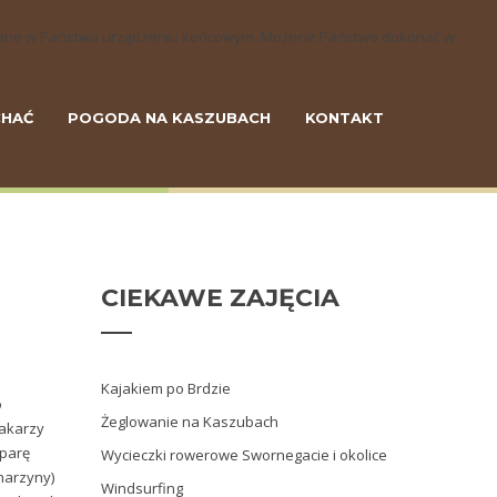
szczane w Państwa urządzeniu końcowym. Możecie Państwo dokonać w
CHAĆ
POGODA NA KASZUBACH
KONTAKT
CIEKAWE
ZAJĘCIA
Kajakiem po Brdzie
o
Żeglowanie na Kaszubach
jakarzy
 parę
Wycieczki rowerowe Swornegacie i okolice
narzyny)
Windsurfing