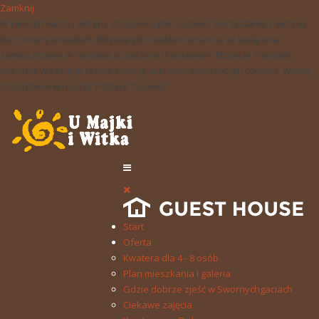
Zamknij
W ramach naszej witryny stosujemy pliki cookies. Korzystanie z witryny
bez zmiany ustawień dotyczących cookies oznacza, że będą one
zamieszczane w Państwa urządzeniu końcowym. Możecie Państwo
dokonać w każdym czasie zmiany ustawień dotyczących cookies. Więcej
szczegółów w naszej 'Polityce Cookies'.
Start
Oferta
Kwatera dla 4 - 8 osób
Plan mieszkania i galeria
Gdzie dobrze zjeść w Swornychgaciach
Ciekawe zajęcia