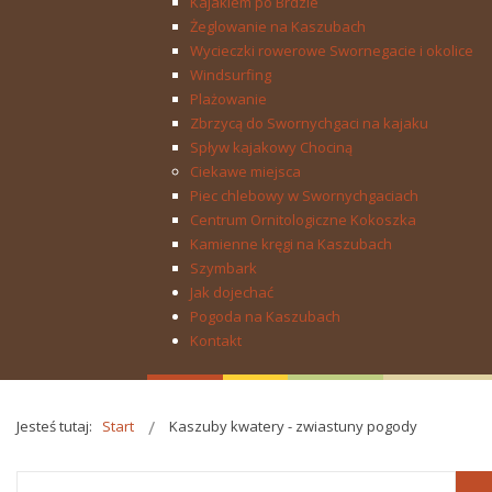
Kajakiem po Brdzie
Żeglowanie na Kaszubach
Wycieczki rowerowe Swornegacie i okolice
Windsurfing
Plażowanie
Zbrzycą do Swornychgaci na kajaku
Spływ kajakowy Chociną
Ciekawe miejsca
Piec chlebowy w Swornychgaciach
Centrum Ornitologiczne Kokoszka
Kamienne kręgi na Kaszubach
Szymbark
Jak dojechać
Pogoda na Kaszubach
Kontakt
Jesteś tutaj:
Start
Kaszuby kwatery - zwiastuny pogody