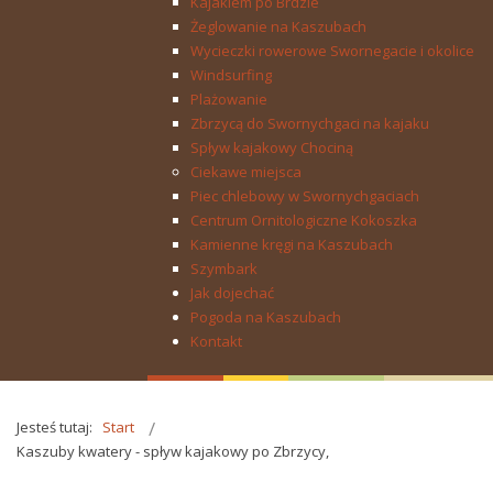
Kajakiem po Brdzie
Żeglowanie na Kaszubach
Wycieczki rowerowe Swornegacie i okolice
Windsurfing
Plażowanie
Zbrzycą do Swornychgaci na kajaku
Spływ kajakowy Chociną
Ciekawe miejsca
Piec chlebowy w Swornychgaciach
Centrum Ornitologiczne Kokoszka
Kamienne kręgi na Kaszubach
Szymbark
Jak dojechać
Pogoda na Kaszubach
Kontakt
Jesteś tutaj:
Start
Kaszuby kwatery - spływ kajakowy po Zbrzycy,