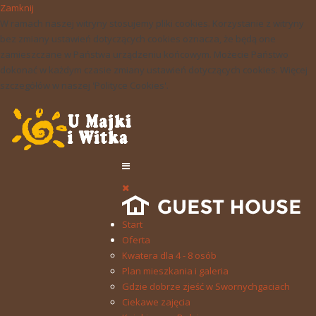
Zamknij
W ramach naszej witryny stosujemy pliki cookies. Korzystanie z witryny
bez zmiany ustawień dotyczących cookies oznacza, że będą one
zamieszczane w Państwa urządzeniu końcowym. Możecie Państwo
dokonać w każdym czasie zmiany ustawień dotyczących cookies. Więcej
szczegółów w naszej 'Polityce Cookies'.
Start
Oferta
Kwatera dla 4 - 8 osób
Plan mieszkania i galeria
Gdzie dobrze zjeść w Swornychgaciach
Ciekawe zajęcia