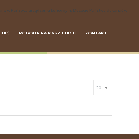
szczane w Państwa urządzeniu końcowym. Możecie Państwo dokonać w
CHAĆ
POGODA NA KASZUBACH
KONTAKT
20