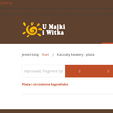
Zamknij
W ramach naszej witryny stosujemy pliki cookies. Korzystanie z witry
każdym czasie zmiany ustawień dotyczących cookies. Więcej szczegółów w 
Jesteś tutaj:
Start
Kaszuby kwatery - plaża
Plaża i strzeżone kąpielisko