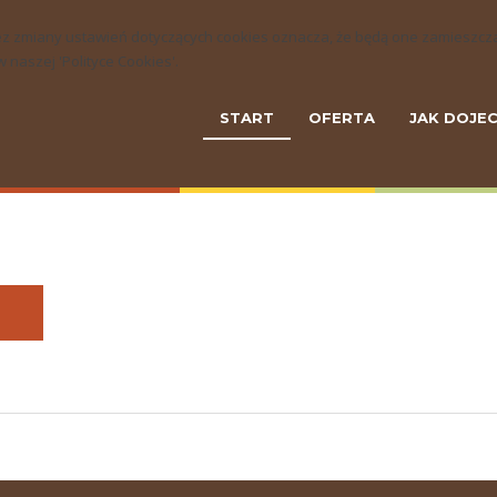
ny bez zmiany ustawień dotyczących cookies oznacza, że będą one zamie
naszej 'Polityce Cookies'.
START
OFERTA
JAK DOJE