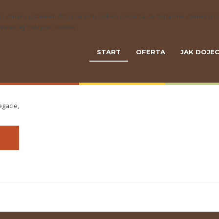
ny bez zmiany ustawień dotyczących cookies oznacza, że będą one zamie
naszej 'Polityce Cookies'.
START
OFERTA
JAK DOJE
egacie,