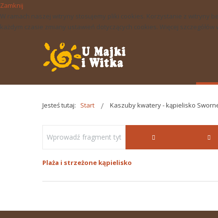
Zamknij
W ramach naszej witryny stosujemy pliki cookies. Korzystanie z witry
każdym czasie zmiany ustawień dotyczących cookies. Więcej szczegółów w 
Jesteś tutaj:
Start
Kaszuby kwatery - kąpielisko Sworn
Plaża i strzeżone kąpielisko