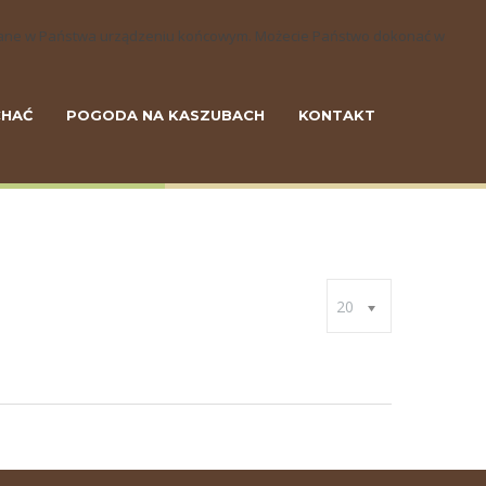
szczane w Państwa urządzeniu końcowym. Możecie Państwo dokonać w
CHAĆ
POGODA NA KASZUBACH
KONTAKT
20