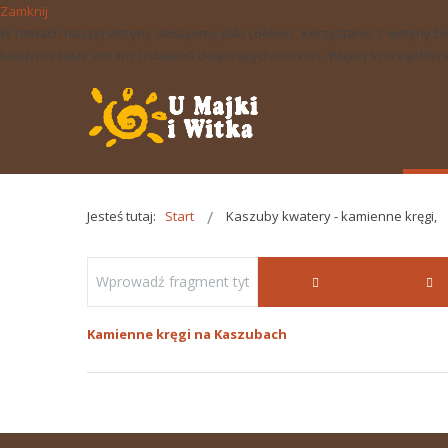
Zamknij
W ramach naszej witryny stosujemy pliki cookies. Korzystanie z witry
każdym czasie zmiany ustawień dotyczących cookies. Więcej szczegółów w 
Jesteś tutaj:
Start
Kaszuby kwatery - kamienne kręgi,
Kamienne kręgi na Kaszubach