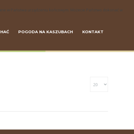
szczane w Państwa urządzeniu końcowym. Możecie Państwo dokonać w
CHAĆ
POGODA NA KASZUBACH
KONTAKT