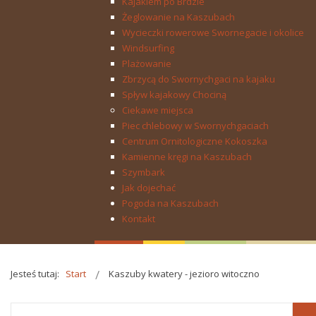
Kajakiem po Brdzie
Żeglowanie na Kaszubach
Wycieczki rowerowe Swornegacie i okolice
Windsurfing
Plażowanie
Zbrzycą do Swornychgaci na kajaku
Spływ kajakowy Chociną
Ciekawe miejsca
Piec chlebowy w Swornychgaciach
Centrum Ornitologiczne Kokoszka
Kamienne kręgi na Kaszubach
Szymbark
Jak dojechać
Pogoda na Kaszubach
Kontakt
Jesteś tutaj:
Start
Kaszuby kwatery - jezioro witoczno