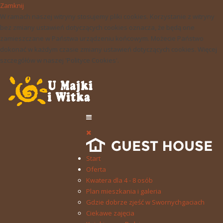
Zamknij
W ramach naszej witryny stosujemy pliki cookies. Korzystanie z witryny
bez zmiany ustawień dotyczących cookies oznacza, że będą one
zamieszczane w Państwa urządzeniu końcowym. Możecie Państwo
dokonać w każdym czasie zmiany ustawień dotyczących cookies. Więcej
szczegółów w naszej 'Polityce Cookies'.
Start
Oferta
Kwatera dla 4 - 8 osób
Plan mieszkania i galeria
Gdzie dobrze zjeść w Swornychgaciach
Ciekawe zajęcia