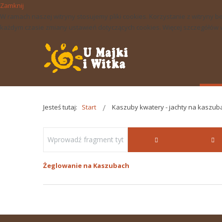
Zamknij
W ramach naszej witryny stosujemy pliki cookies. Korzystanie z witry
każdym czasie zmiany ustawień dotyczących cookies. Więcej szczegółów w 
Jesteś tutaj:
Start
Kaszuby kwatery - jachty na kaszub
Żeglowanie na Kaszubach