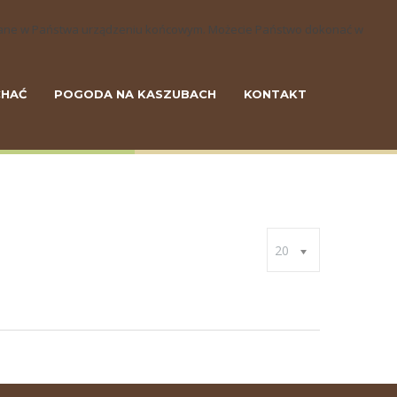
szczane w Państwa urządzeniu końcowym. Możecie Państwo dokonać w
CHAĆ
POGODA NA KASZUBACH
KONTAKT
20