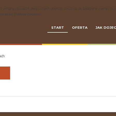
ny bez zmiany ustawień dotyczących cookies oznacza, że będą one zamie
naszej 'Polityce Cookies'.
START
OFERTA
JAK DOJE
ach