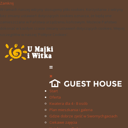
Zamknij
W ramach naszej witryny stosujemy pliki cookies. Korzystanie z witryny
bez zmiany ustawień dotyczących cookies oznacza, że będą one
zamieszczane w Państwa urządzeniu końcowym. Możecie Państwo
dokonać w każdym czasie zmiany ustawień dotyczących cookies. Więcej
szczegółów w naszej 'Polityce Cookies'.
Start
Oferta
Kwatera dla 4 - 8 osób
Plan mieszkania i galeria
Gdzie dobrze zjeść w Swornychgaciach
Ciekawe zajęcia