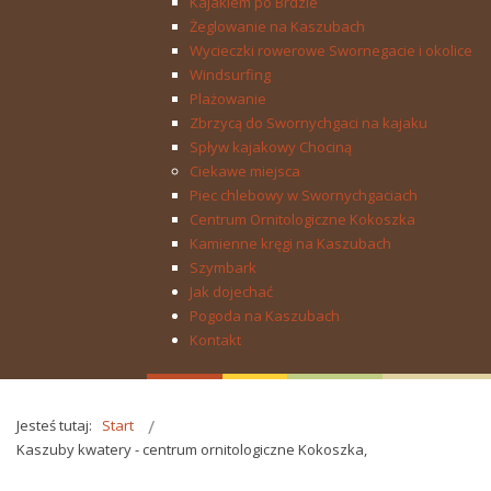
Kajakiem po Brdzie
Żeglowanie na Kaszubach
Wycieczki rowerowe Swornegacie i okolice
Windsurfing
Plażowanie
Zbrzycą do Swornychgaci na kajaku
Spływ kajakowy Chociną
Ciekawe miejsca
Piec chlebowy w Swornychgaciach
Centrum Ornitologiczne Kokoszka
Kamienne kręgi na Kaszubach
Szymbark
Jak dojechać
Pogoda na Kaszubach
Kontakt
Jesteś tutaj:
Start
Kaszuby kwatery - centrum ornitologiczne Kokoszka,